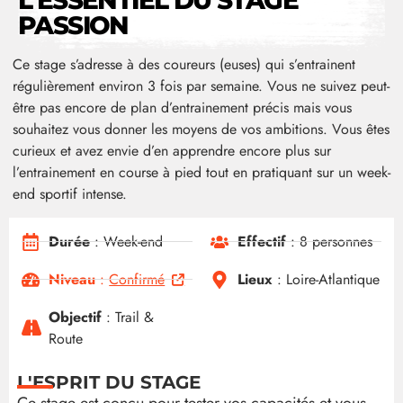
L'ESSENTIEL DU STAGE
PASSION
Ce stage s’adresse à des coureurs (euses) qui s’entrainent
régulièrement environ 3 fois par semaine. Vous ne suivez peut-
être pas encore de plan d’entrainement précis mais vous
souhaitez vous donner les moyens de vos ambitions. Vous êtes
curieux et avez envie d’en apprendre encore plus sur
l’entrainement en course à pied tout en pratiquant sur un week-
end sportif intense.
Durée
: Week-end
Effectif
: 8 personnes
Niveau
:
Confirmé
Lieux
: Loire-Atlantique
Objectif
: Trail &
Route
L'ESPRIT DU STAGE
Ce stage est conçu pour tester vos capacités et vous